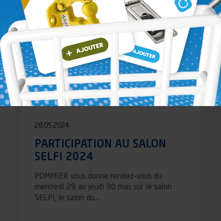
Lire l'article
28.05.2024
PARTICIPATION AU SALON
SELFI 2024
POMMIER vous donne rendez-vous du
mercredi 29 au jeudi 30 mai, sur le salon
SELFI, le salon du…