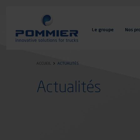
Aller
au
contenu
principal
Le groupe
Nos pr
FAQ
Contact
ACCUEIL
ACTUALITÉS
Actualités