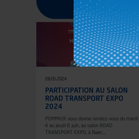
Lire l'article
28.05.2024
PARTICIPATION AU SALON
ROAD TRANSPORT EXPO
2024
POMMIER vous donne rendez-vous du mardi
4 au jeudi 6 juin, au salon ROAD
TRANSPORT EXPO, à Naec…