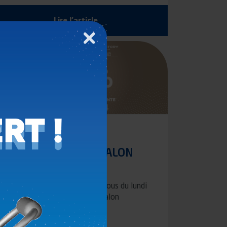
Lire l'article
Fermer
28.05.2024
PARTICIPATION AU SALON
EUROSATORY 2024
POMMIER vous donne rendez-vous du lundi
17 au vendredi 21 juin, sur le salon
EUROSATORY, le salon…