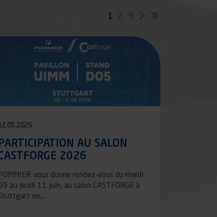
Page
1
Page
2
Page
3
Page
Dernière
suivante
page
courante
12.05.2026
PARTICIPATION AU SALON
CASTFORGE 2026
POMMIER vous donne rendez-vous du mardi
09 au jeudi 11 juin, au salon CASTFORGE à
Stuttgart en…