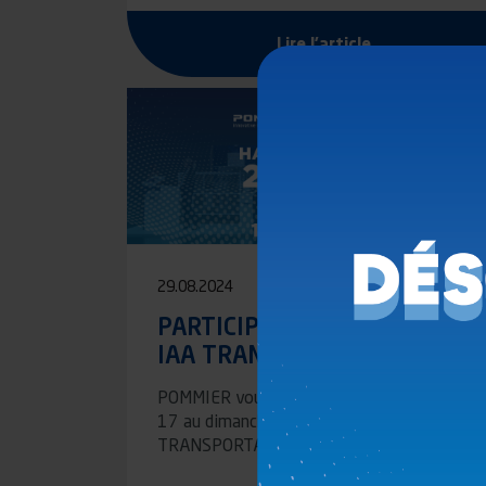
Lire l'article
29.08.2024
PARTICIPATION AU SALON
IAA TRANSPORTATION 2024
POMMIER vous donne rendez-vous du mardi
17 au dimanche 22 septembre, au salon IA
TRANSPORTATION à…