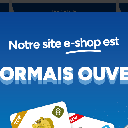
Lire l'article
22.07.2024
PARTICIPATION AU SALON
ELMIA LASTBIL 2024
POMMIER vous donne rendez-vous du
A
mercredi 21 au samedi 24 août, sur ELMIA
LASTBIL à Jönköping en…