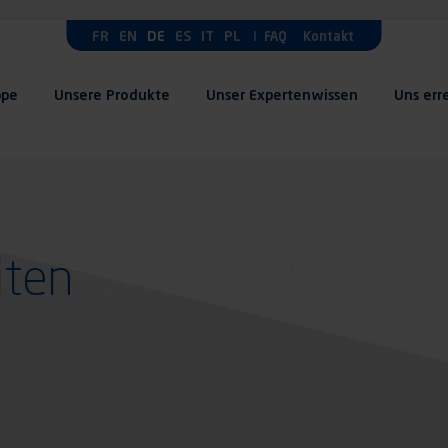
FR
EN
DE
ES
IT
PL
FAQ
Kontakt
ppe
Unsere Produkte
Unser Expertenwissen
Uns err
iten