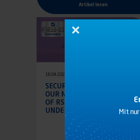
Artikel lesen
Schließen
16.04.2021
SECURE YOUR REARS WITH
OUR NEW COMPLETE RANGE
E
OF R58-03 APPROVED
UNDERRUN BARS
Mit nur