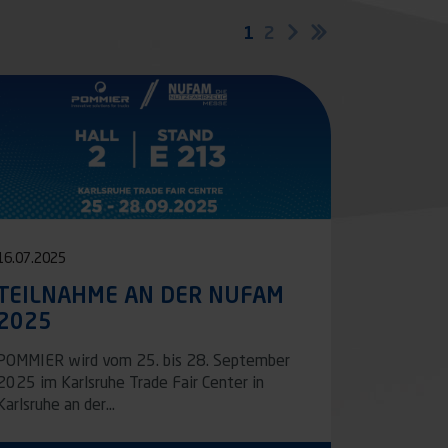
Aktuelle
1
Seite
2
Nächste
Letzte
Seite
Seite
Seite
16.07.2025
TEILNAHME AN DER NUFAM
2025
POMMIER wird vom 25. bis 28. September
2025 im Karlsruhe Trade Fair Center in
Karlsruhe an der…