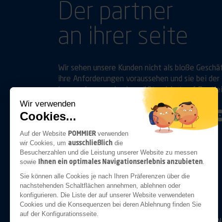
Der partner
an ihrer seite
Wir sehen unsere Kunden nicht als bloße Geschä
ihre Anforderungen voraussehen und sie bei der 
legen, ebenso wie sie, größten Wert auf Bestle
Wir verwenden
Cookies...
Folgen Sie uns auf
Linkedin
Youtube
POMMIER
Auf der Website
verwenden
ausschließlich
wir Cookies, um
die
Besucherzahlen und die Leistung unserer Website zu messen
Ihnen ein optimales Navigationserlebnis anzubieten
sowie
.
ANHÄNGERKUPPLUNGEN
Sie können alle Cookies je nach Ihren Präferenzen über die
nachstehenden Schaltflächen annehmen, ablehnen oder
konfigurieren. Die Liste der auf unserer Website verwendeten
Cookies und die Konsequenzen bei deren Ablehnung finden Sie
auf der Konfigurationsseite.
BELEUCHTUN