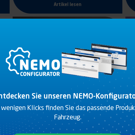
Artikel lesen
26.02.2021
NEW BLIND SPOT SIGNAGE
MANDATORY AS OF JANUARY
ntdecken Sie unseren NEMO-Konfigurato
1, 2021
 wenigen Klicks finden Sie das passende Produkt
Fahrzeug.