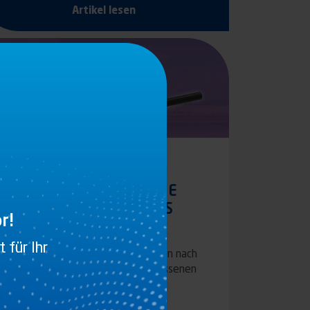
Artikel lesen
25.06.2020
EINE UMFASSENDE NEUE
PRODUKTREIHE GEMÄSS
r!
R58-03
 für Ihr
Sparen Sie Zeit und Geld mit unseren nach
UNECE-Regelung Nr. 58-03 zugelassenen
und sofort…