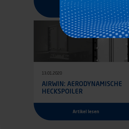
Artikel lesen
13.01.2020
AIRWIN: AERODYNAMISCHE
HECKSPOILER
Artikel lesen