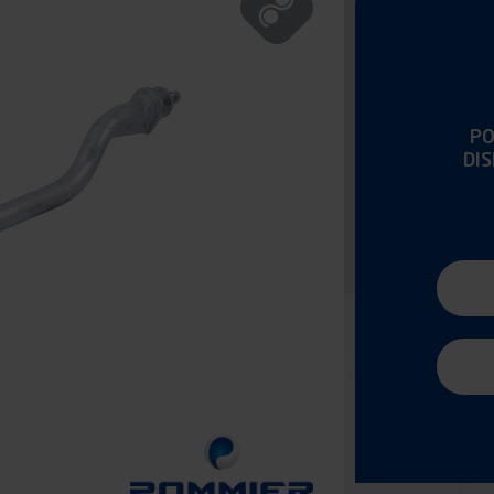
PO
DI