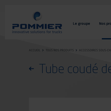
Aller
au
contenu
principal
Le groupe
Nos pr
FAQ
Contact
ACCUEIL
TOUS NOS PRODUITS
ACCESSOIRES SOUS-CH
Tube coudé de 
Retourner à la liste des produits