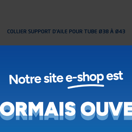
COLLIER SUPPORT D’AILE POUR TUBE Ø38 À Ø43
Voir le produit