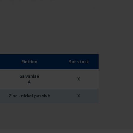
Finition
Sur stock
Galvanisé
X
A
Zinc - nickel passivé
X