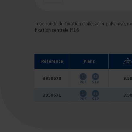
Tube coudé de fixation d’aile, acier galvanisé, 
fixation centrale M16
Référence
Plans
3950670
3,5
PDF
STP
3950671
3,5
PDF
STP