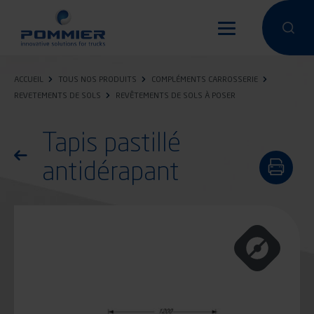
Aller
au
Effectuer 
Effec
contenu
principal
ACCUEIL
TOUS NOS PRODUITS
COMPLÉMENTS CARROSSERIE
REVETEMENTS DE SOLS
REVÊTEMENTS DE SOLS À POSER
Tapis pastillé
Retourner à la liste des produits
antidérapant