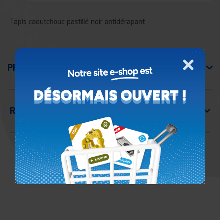
Tapis caoutchouc pastillé noir antidérapant
Fermer