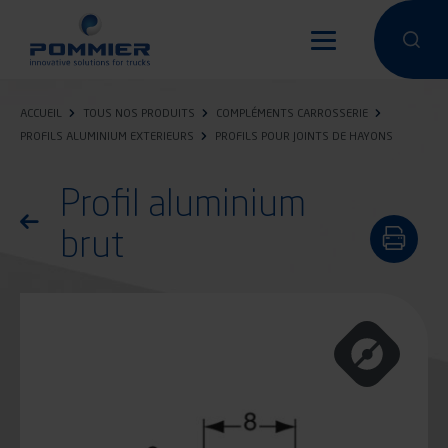
Aller
au
Effectuer 
Effec
contenu
principal
ACCUEIL
TOUS NOS PRODUITS
COMPLÉMENTS CARROSSERIE
PROFILS ALUMINIUM EXTERIEURS
PROFILS POUR JOINTS DE HAYONS
Profil aluminium
Retourner à la liste des produits
brut