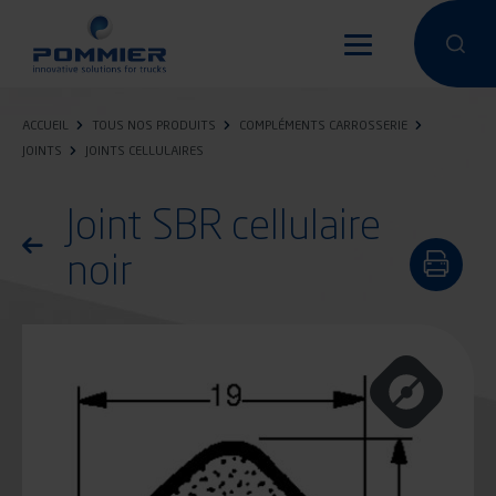
Aller
au
Effectuer 
Effec
contenu
principal
ACCUEIL
TOUS NOS PRODUITS
COMPLÉMENTS CARROSSERIE
JOINTS
JOINTS CELLULAIRES
Joint SBR cellulaire
Retourner à la liste des produits
noir