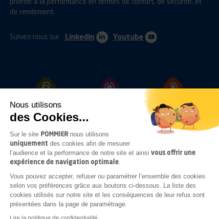
priorité à la performance en termes de confort, de sécurité, et
de rendement.
Suivez-nous sur
Linkedin
Youtube
Nous utilisons
ATTELAGES
PROTECTIONS
FIXATIONS
des Cookies...
POMMIER
Sur le site
nous utilisons
uniquement
des cookies afin de mesurer
OUVRANTS
ECLAIRAGES
ACCESSOIRES
vous offrir une
l’audience et la performance de notre site et ainsi
SOUS-CHASSIS
expérience de navigation optimale
.
Vous pouvez accepter, refuser ou paramétrer l’ensemble des cookies
selon vos préférences grâce aux boutons ci-dessous. La liste des
cookies utilisés sur notre site et les conséquences de leur refus sont
COMPLÉMENTS
présentées dans la page de paramétrage.
CARROSSERIE
Lire la politique de confidentialité