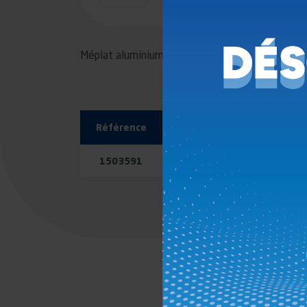
Méplat aluminium brut
Référence
1503591