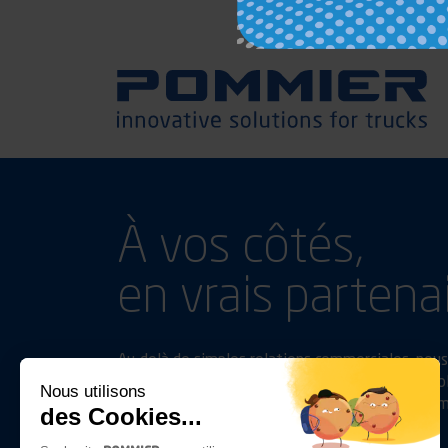
À vos côtés,
en vrais partena
Au-delà de simples relations commerciales, nous 
leurs besoins et en les accompagnant dans l’évol
Nous utilisons
comme eux, la priorité à la performance en term
des Cookies...