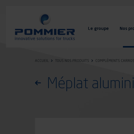
Aller
au
contenu
principal
Le groupe
Nos pr
FAQ
Contact
ACCUEIL
TOUS NOS PRODUITS
COMPLÉMENTS CARROS
Méplat alumin
Retourner à la liste des produits