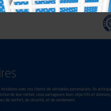
ires
installons avec nos clients de véritables partenariats. En anticip
ution de leur métier, nous partageons leurs objectifs et donnons,
es de confort, de sécurité, et de rendement.