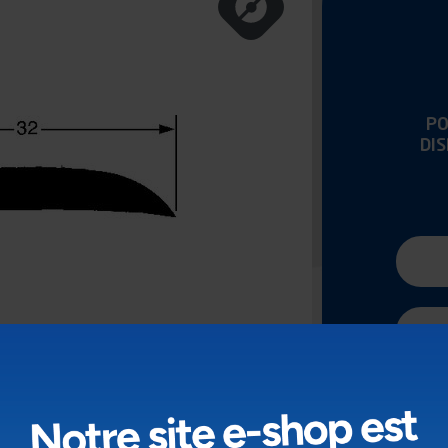
PO
DI