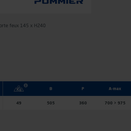
 porte feux 145 x H240
B
P
A-max
49
505
360
700 > 975
ONNER