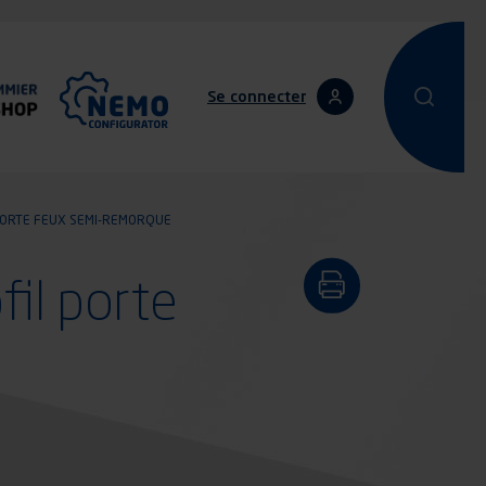
Se connecter
Effectuer une
Effectu
 PORTE FEUX SEMI-REMORQUE
il porte