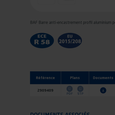
BAF Barre anti-encastrement profil aluminium
Référence
Plans
Documents
2909409
PDF
STP
SÉLECTI
DOCUMENTS ASSOCIÉS