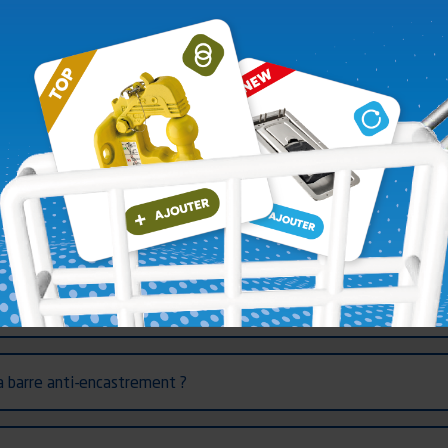
es livrées complètes ?
êt à recevoir mes feux ?
-elle sur mon véhicule ?
e des barres anti-encastrement ?
n des barres anti-encastrement ?
 barre anti-encastrement ?