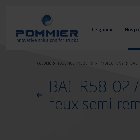
Aller
au
contenu
principal
Le groupe
Nos pr
FAQ
Contact
ACCUEIL
TOUS NOS PRODUITS
PROTECTIONS
BAE 
BAE R58-02 / 
Retourner à la liste des produits
feux semi-re