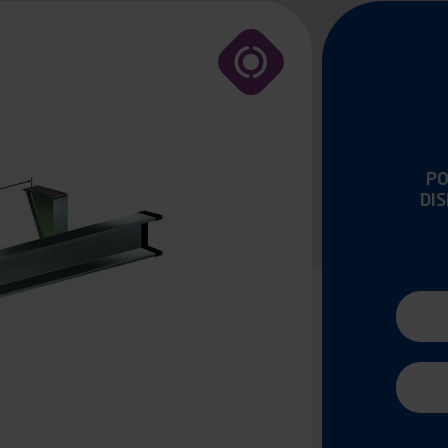
PO
DI