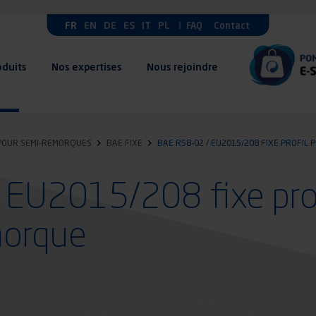
FR
EN
DE
ES
IT
PL
FAQ
Contact
oduits
Nos expertises
Nous rejoindre
POUR SEMI-REMORQUES
BAE FIXE
BAE R58-02 / EU2015/208 FIXE PROFIL
EU2015/208 fixe prof
morque