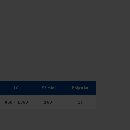
LG
I/V mini
Poignée
860 > 1360
160
1c