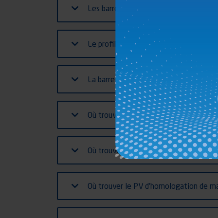
Les barres anti-encastrement sont-ell
Le profil porte-feux des BAE est-il pr
La barre anti-encastrement se monte-t
Où trouver les instructions de montag
Où trouver les fiches de communicatio
Où trouver le PV d’homologation de ma