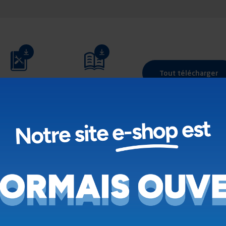
Tout télécharger
structions de
Catalogue
montage
pièces de
rechange
 ?