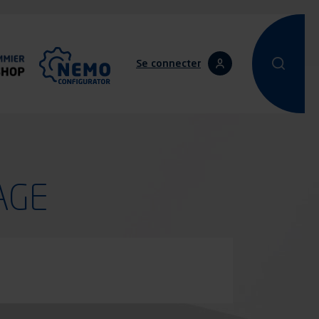
Se connecter
Effectuer une
Effectu
AGE