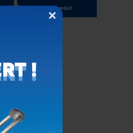
Voir le produit
Fermer
GE
T