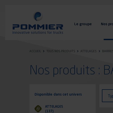
Aller
au
contenu
principal
Le groupe
Nos pr
FAQ
Contact
ACCUEIL
TOUS NOS PRODUITS
ATTELAGES
BARRE
Nos produits 
Identi
Type
Disponible dans cet univers
Ty
de
véhic
ATTELAGES
(137)