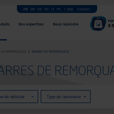
FR
EN
DE
ES
IT
PL
FAQ
Contact
oduits
Nos expertises
Nous rejoindre
S DE REMORQUAGE
BARRES DE REMORQUAGE
: BARRES DE REMORQU
fiant (ID)
Type
pe de véhicule
Type de carrosserie
de
ule
carrosserie