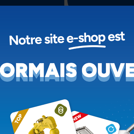
Voir le produit
Voir le produit
ARRE DE TRACTION À
BARRE DE REMORQUA
NEAUX DIN/DIN FIXES
À ANNEAU TOURNAN
DIN/BNA