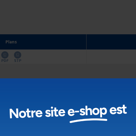
Plans
PDF
STP
istiques de mon attelage ?
attelage ?