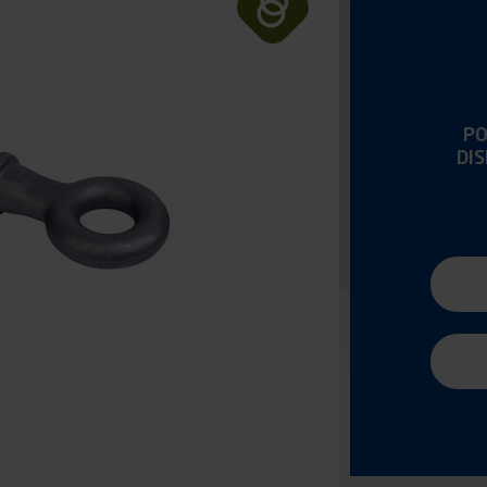
PO
DI