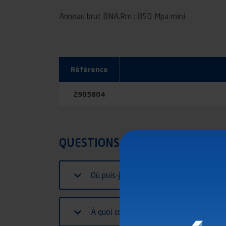
Anneau brut BNA.Rm : 850 Mpa mini
Référence
2905804
QUESTIONS FRÉQUENTES
Où puis-je trouver les valeurs caractér
À quoi correspond la valeur D sur mon 