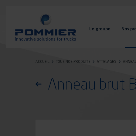
Aller
au
contenu
principal
Le groupe
Nos pr
FAQ
Contact
ACCUEIL
TOUS NOS PRODUITS
ATTELAGES
ANNEAU
Anneau brut 
Retourner à la liste des produits