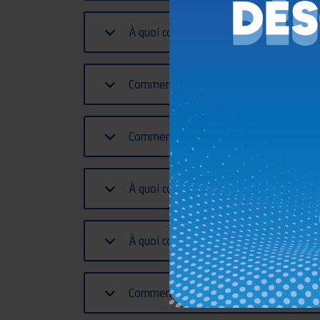
À quoi correspond la valeur Dc sur mon
Comment puis-je calculer la valeur D pa
Comment puis-je calculer la valeur Dc p
À quoi correspond la valeur S sur mon a
À quoi correspond la valeur V sur mon 
Comment puis-je calculer la valeur V pa