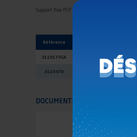
Support fixe PCP
Référence
Plans
3110175GA
PDF
STP
3110470
PDF
STP
DOCUMENTS ASSOCIÉS