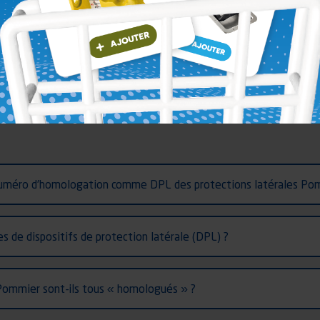
Instructions de
montage
numéro d’homologation comme DPL des protections latérales Pomm
 de dispositifs de protection latérale (DPL) ?
 Pommier sont-ils tous « homologués » ?