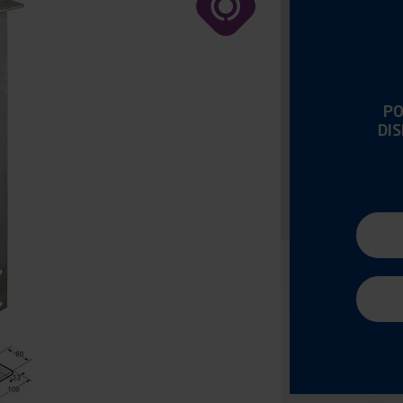
PO
DI