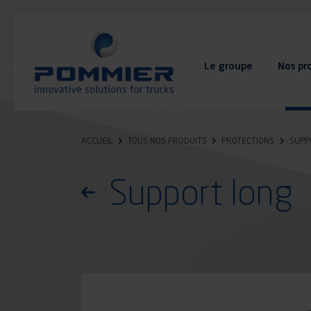
Aller
au
contenu
principal
Le groupe
Nos pr
FAQ
Contact
ACCUEIL
TOUS NOS PRODUITS
PROTECTIONS
SUPP
Support long
Retourner à la liste des produits