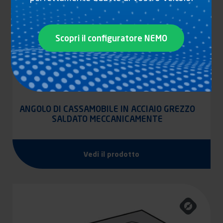
Scopri il configuratore NEMO
ANGOLO DI CASSAMOBILE IN ACCIAIO GREZZO
SALDATO MECCANICAMENTE
Vedi il prodotto