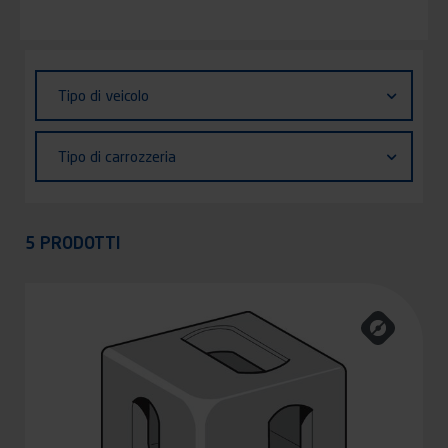
Identifiant (ID)
Tipo
Tipo di veicolo
di
veicolo
Tipo
Tipo di carrozzeria
di
carrozzeria
Appliquer
5 PRODOTTI