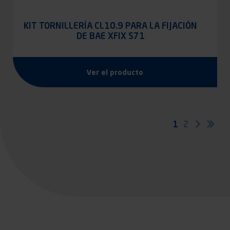
KIT TORNILLERÍA CL10.9 PARA LA FIJACIÓN
DE BAE XFIX S71
Ver el producto
Paginación
Página
1
Página
2
Siguien
Últ
página
pág
actual