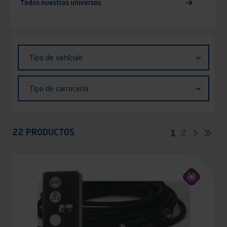
Todos nuestros universos
Identifiant (ID)
Tipo
Tipo de vehículo
de
vehículo
Tipo
Tipo de carrocería
de
carrocería
Appliquer
22 PRODUCTOS
Paginación
Página
1
Página
2
Siguien
Últ
página
pág
actual