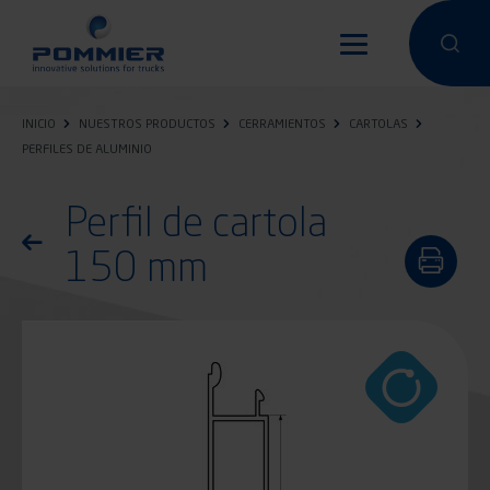
Pasar
al
Hacer una 
Hacer
contenido
principal
INICIO
NUESTROS PRODUCTOS
CERRAMIENTOS
CARTOLAS
PERFILES DE ALUMINIO
Perfil de cartola
Volver a la lista de productos
150 mm