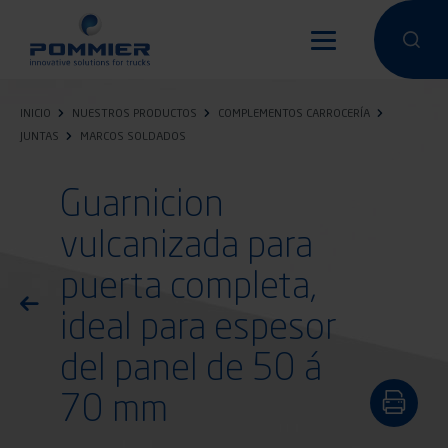
Pasar
al
Hacer una 
Hacer
contenido
principal
INICIO
NUESTROS PRODUCTOS
COMPLEMENTOS CARROCERÍA
JUNTAS
MARCOS SOLDADOS
Guarnicion
vulcanizada para
puerta completa,
Volver a la lista de productos
ideal para espesor
del panel de 50 á
70 mm