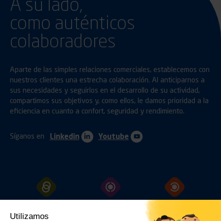
A su lado,
como auténticos
colaboradores
Aparte de las simples relaciones comerciales, establecemos con
nuestros clientes una estrecha colaboración. Al anticiparnos a
sus necesidades y seguirlos en el desarrollo de su actividad,
compartimos sus objetivos y, como ellos, le damos prioridad a la
eficiencia en cuanto a confort, seguridad y rendimiento.
Síganos en
Linkedin
Youtube
ENGANCHES
PROTECCIÓN
FIJACIÓN
Utilizamos