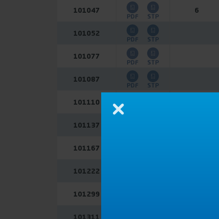
101047
6
PDF
STP
101052
PDF
STP
101077
PDF
STP
101087
PDF
STP
101110
PDF
Cerrar
101137
PDF
STP
101167
PDF
STP
101222
PDF
STP
101299
PDF
STP
101311
6