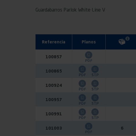
Guardabarros Parlok White Line V
Referencia
Planos
100857
PDF
100865
PDF
STP
100924
PDF
STP
100957
PDF
STP
100991
PDF
STP
101003
6
PDF