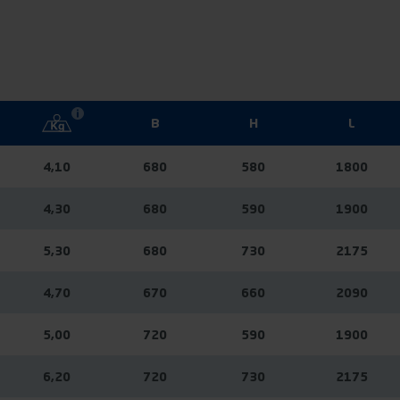
B
H
L
4,10
680
580
1800
4,30
680
590
1900
5,30
680
730
2175
4,70
670
660
2090
5,00
720
590
1900
6,20
720
730
2175