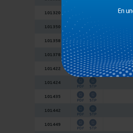
PDF
En un
101320
PDF
STP
101350
PDF
STP
101358
PDF
STP
101378
PDF
STP
101422
6
PDF
101424
PDF
STP
101435
PDF
STP
101442
PDF
STP
101449
PDF
STP