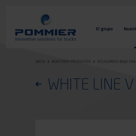
Pasar
al
contenido
principal
El grupo
Nuest
FAQ
Contacto
INICIO
NUESTROS PRODUCTOS
ACCESORIOS BAJO CHA
WHITE LINE V 
Volver a la lista de productos