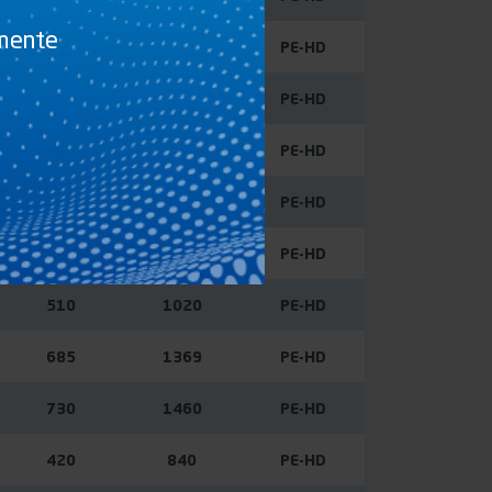
amente
580
1160
PE-HD
500
1000
PE-HD
685
1370
PE-HD
580
1160
PE-HD
605
1210
PE-HD
510
1020
PE-HD
685
1369
PE-HD
730
1460
PE-HD
420
840
PE-HD