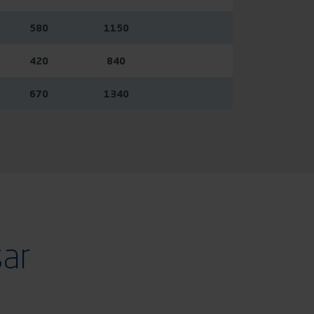
580
1150
420
840
670
1340
sar