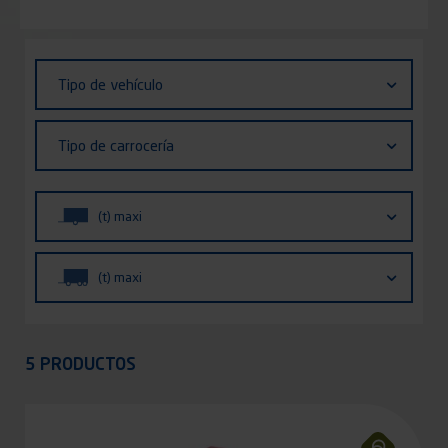
Identifiant (ID)
Tipo
Tipo de vehículo
de
vehículo
Tipo
Tipo de carrocería
de
carrocería
(t)
(t) maxi
maxi
(t)
(t) maxi
maxi
Appliquer
5 PRODUCTOS