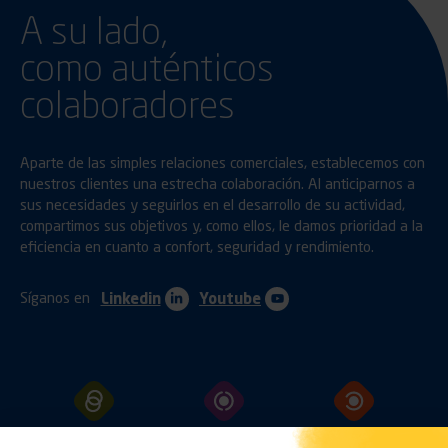
A su lado,
como auténticos
colaboradores
Aparte de las simples relaciones comerciales, establecemos con
nuestros clientes una estrecha colaboración. Al anticiparnos a
sus necesidades y seguirlos en el desarrollo de su actividad,
compartimos sus objetivos y, como ellos, le damos prioridad a la
eficiencia en cuanto a confort, seguridad y rendimiento.
Síganos en
Linkedin
Youtube
ENGANCHES
PROTECCIÓN
FIJACIÓN