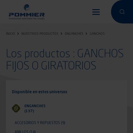
Pasar
al
Hacer una 
Hacer
contenido
principal
INICIO
NUESTROS PRODUCTOS
ENGANCHES
GANCHOS
Los productos : GANCHOS
FIJOS O GIRATORIOS
Disponible en estos universos
ENGANCHES
(137)
ACCESORIOS Y REPUESTOS
(9)
ANILLOS
(14)