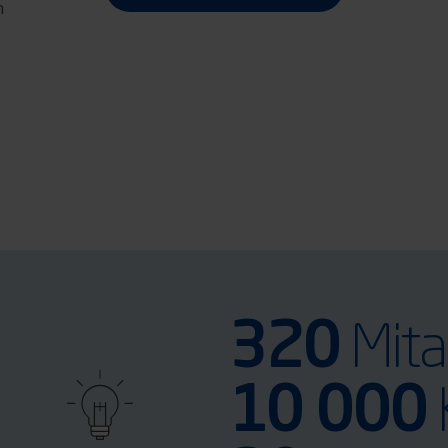
m
320
Mita
10 000