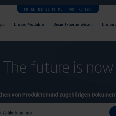
FR
EN
DE
ES
IT
PL
FAQ
Kontakt
ppe
Unsere Produkte
Unser Expertenwissen
Uns err
The future is now
chen von Produkten
und zugehörigen Dokumen
tikelnummer