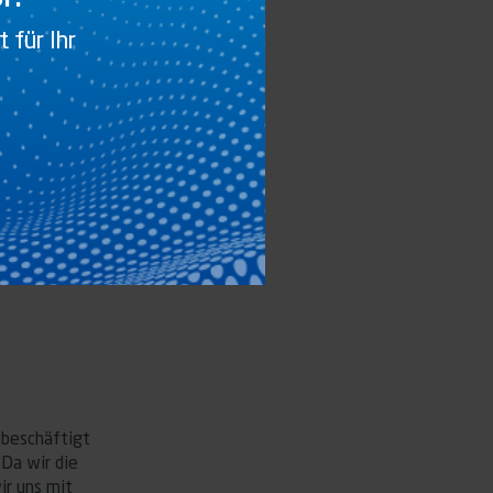
 für Ihr
 beschäftigt
Da wir die
ir uns mit