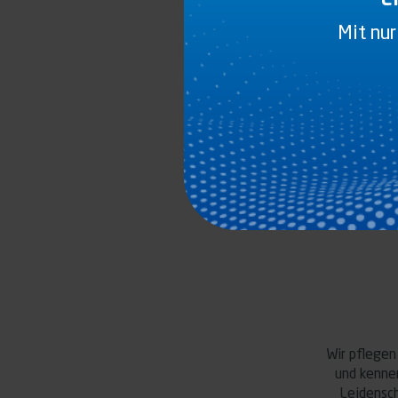
DER WEBSIT
Mit nur
Wir pflegen
und kenne
Leidensch