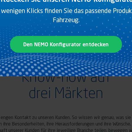
E IM VIDEO
 wenigen Klicks finden Sie das passende Produkt
Fahrzeug.
Den NEMO Konfigurator entdecken
Know-how auf
drei Märkten
 engen Kontakt zu unseren Kunden. So wissen wir genau, was sie
n ihre Besonderheiten, ihre Herausforderungen und ihre Wünsche. 
aft unserer Kunden für ihre jeweilige Branche teilen, bewegen w