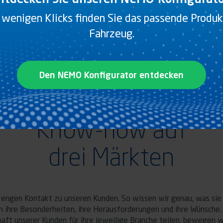
E IM VIDEO
 wenigen Klicks finden Sie das passende Produkt
Fahrzeug.
Den NEMO Konfigurator entdecken
Know-how auf
drei Märkten
 engen Kontakt zu unseren Kunden. So wissen wir genau, was sie
n ihre Besonderheiten, ihre Herausforderungen und ihre Wünsche. 
aft unserer Kunden für ihre jeweilige Branche teilen, bewegen w