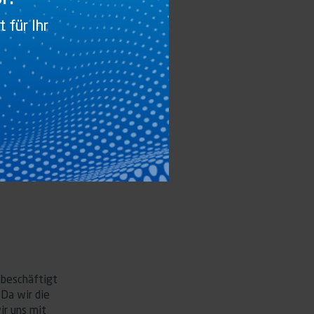
 für Ihr
 beschäftigt
Da wir die
ir uns mit