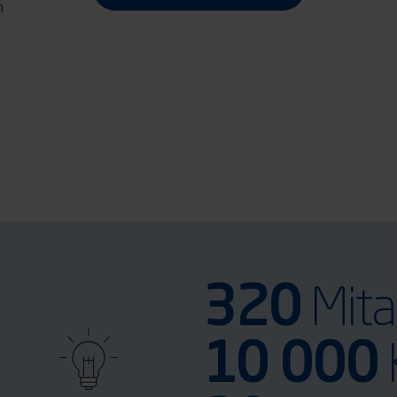
m
320
Mita
10 000