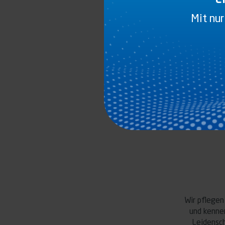
DER WEBSIT
Mit nur
Wir pflegen
und kenne
Leidensch