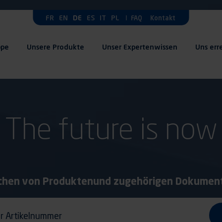
FR
EN
DE
ES
IT
PL
FAQ
Kontakt
ppe
Unsere Produkte
Unser Expertenwissen
Uns err
The future is now
chen von Produkten
und zugehörigen Dokumen
tikelnummer