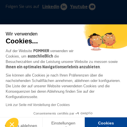
Folgen Sie uns auf
Linkedin
Youtube
Wir verwenden
Cookies...
ANHÄNGERKUPPLUNGEN
SCHUTZVORRICHTUNGEN
POMMIER
Auf der Website
verwenden wir
ausschließlich
Cookies, um
die
Besucherzahlen und die Leistung unserer Website zu messen sowie
Ihnen ein optimales Navigationserlebnis anzubieten
.
BEFESTIGUNGEN
VERSCHLÜSSE
BELEUCHTUNG
Sie können alle Cookies je nach Ihren Präferenzen über die
nachstehenden Schaltflächen annehmen, ablehnen oder konfigurieren.
Die Liste der auf unserer Website verwendeten Cookies und die
Konsequenzen bei deren Ablehnung finden Sie auf der
Konfigurationsseite.
HILFSRAHMENZUBEHÖR
KAROSSERIEBAU
ZUBEHÖR
Link zur Seite mit Vorstellung der Cookies
Rechtlichen Hinweisen
Allgemeine Einkaufsbedingungen
Consentements certifiés par
Erstellt von
GINGERMINDS
Einstellungen
Cookies
Cookies ablehnen