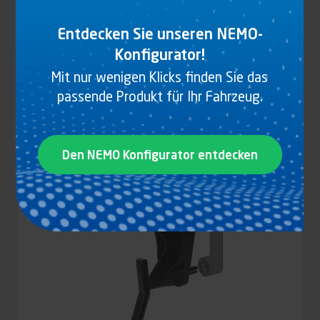
Entdecken Sie unseren NEMO-
Konfigurator!
Mit nur wenigen Klicks finden Sie das
GURTWINDE FÜR GURTBREITE 100 MM,
STAHL, LACKIERT, REISSFESTIGKEIT : 8 T
passende Produkt für Ihr Fahrzeug.
Produkt anzeigen
Den NEMO Konfigurator entdecken