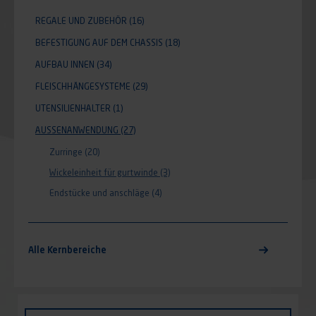
REGALE UND ZUBEHÖR
(16)
BEFESTIGUNG AUF DEM CHASSIS
(18)
AUFBAU INNEN
(34)
FLEISCHHÄNGESYSTEME
(29)
UTENSILIENHALTER
(1)
AUSSENANWENDUNG
(27)
Zurringe
(20)
Wickeleinheit für gurtwinde
(3)
Endstücke und anschläge
(4)
Alle Kernbereiche
Identifiant (ID)
Art