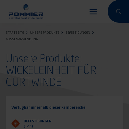
Direkt
zum
Eine Suche
Eine 
Inhalt
STARTSEITE
UNSERE PRODUKTE
BEFESTIGUNGEN
AUSSENANWENDUNG
Unsere Produkte:
WICKELEINHEIT FÜR
GURTWINDE
Verfügbar innerhalb dieser Kernbereiche
BEFESTIGUNGEN
(125)