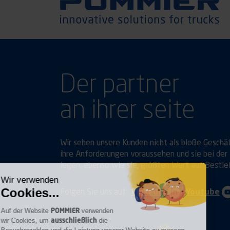
Der partner
an ihrer seite
Wir sehen unsere Kunden nicht als bloße Geschä
ihre Anforderungen voraussehen und sie bei der 
legen, ebenso wie sie, größten Wert auf Bestle
Wir verwenden
Cookies...
Folgen Sie uns auf
Linkedin
Youtube
POMMIER
Auf der Website
verwenden
ausschließlich
wir Cookies, um
die