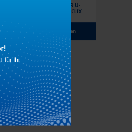
R,
ABGEWINKELTER U-
ZURRING RC 2.5 CLIX
Produkt anzeigen
r!
 für Ihr