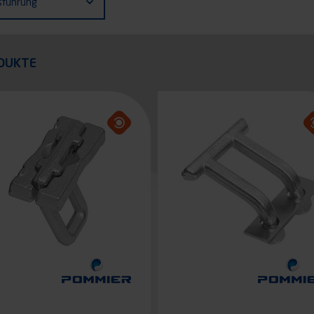
sführung
quer
DUKTE