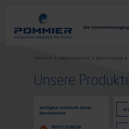
Direkt
zum
Inhalt
Die Unternehmensgru
FAQ
Kontakt
STARTSEITE
UNSERE PRODUKTE
BEFESTIGUNGEN
Unsere Produkt
Identi
Art
Verfügbar innerhalb dieser
Ar
des
Kernbereiche
Fahr
Ausf
BEFESTIGUNGEN