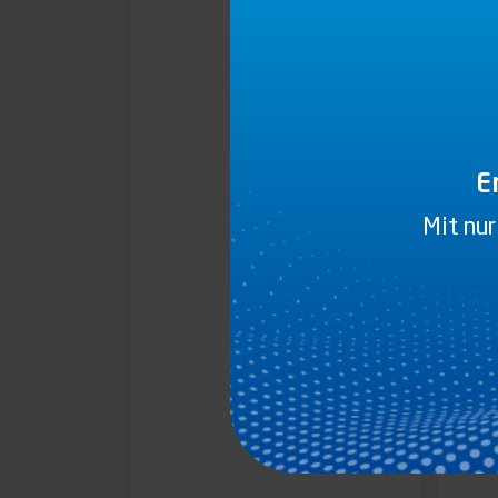
E
NEW
Mit nur