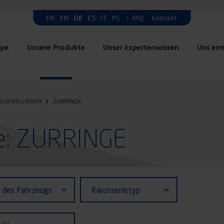
FR
EN
DE
ES
IT
PL
FAQ
Kontakt
ppe
Unsere Produkte
Unser Expertenwissen
Uns err
AUFBAU INNEN
ZURRINGE
e: ZURRINGE
fiant (ID)
Karosserietyp
t des Fahrzeugs
Karosserietyp
zeugs
ührung