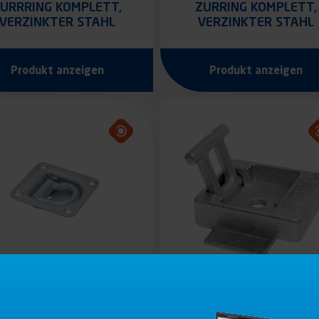
URRRING KOMPLETT,
ZURRING KOMPLETT,
VERZINKTER STAHL
VERZINKTER STAHL
Produkt anzeigen
Produkt anzeigen