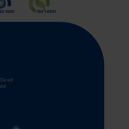
 Da wir
und