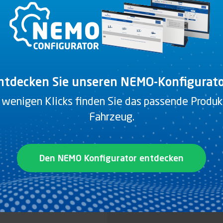
ZURRRING,
ZURRING, SCHWENKBA
SCHWENKBAR,
VERZINKTER STAHL
FEUERVERZINKTER
STAHL
Produkt anzeigen
Produkt anzeigen
ntdecken Sie unseren NEMO-Konfigurato
 wenigen Klicks finden Sie das passende Produkt
Fahrzeug.
Den NEMO Konfigurator entdecken