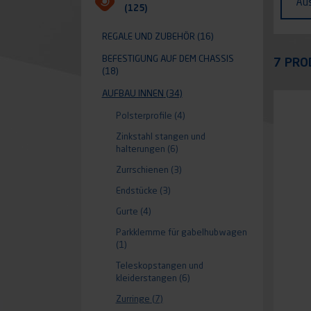
Au
(125)
REGALE UND ZUBEHÖR
(16)
Appli
BEFESTIGUNG AUF DEM CHASSIS
7 PRO
(18)
AUFBAU INNEN
(34)
Polsterprofile
(4)
Zinkstahl stangen und
halterungen
(6)
Zurrschienen
(3)
Endstücke
(3)
Gurte
(4)
Parkklemme für gabelhubwagen
(1)
Teleskopstangen und
kleiderstangen
(6)
Zurringe
(7)