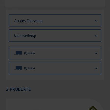
Identifiant (ID)
Art
Art des Fahrzeugs
des
Fahrzeugs
Karosserietyp
Karosserietyp
(t)
(t) maxi
maxi
(t)
(t) maxi
maxi
Appliquer
2 PRODUKTE