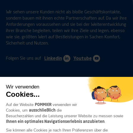
Wir sehen unsere Kunden nicht als bloße Geschäftskontakte,
sondern bauen mit ihnen echte Partnerschaften auf. Da wir ihre
Anforderungen voraussehen und sie bei der Weiterentwicklung
ihrer Branche begleiten, teilen wir ihre Ziele und legen, ebenso
wie sie, größten Wert auf Bestleistungen in Sachen Komfort,
Sicherheit und Nutzen.
Folgen Sie uns auf
Linkedin
Youtube
Wir verwenden
Cookies...
ANHÄNGERKUPPLUNGEN
SCHUTZVORRICHTUNGEN
POMMIER
Auf der Website
verwenden wir
ausschließlich
Cookies, um
die
Besucherzahlen und die Leistung unserer Website zu messen sowie
Ihnen ein optimales Navigationserlebnis anzubieten
.
BEFESTIGUNGEN
VERSCHLÜSSE
BELEUCHTUNG
Sie können alle Cookies je nach Ihren Präferenzen über die