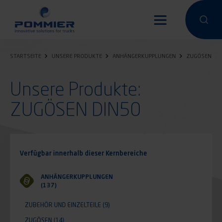
Direkt
zum
Eine Suche
Eine 
Inhalt
STARTSEITE
UNSERE PRODUKTE
ANHÄNGERKUPPLUNGEN
ZUGÖSEN
Unsere Produkte:
ZUGÖSEN DIN50
Verfügbar innerhalb dieser Kernbereiche
ANHÄNGERKUPPLUNGEN
(137)
ZUBEHÖR UND EINZELTEILE
(9)
ZUGÖSEN
(14)