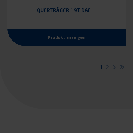
QUERTRÄGER 19T DAF
Produkt anzeigen
Seitennummerierung
Aktuelle
1
Seite
2
Nächst
Let
Seite
Sei
Seite