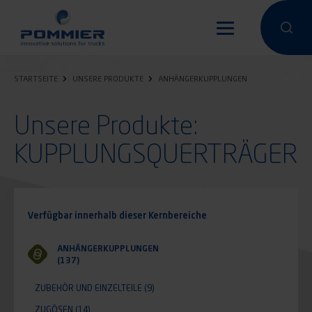
Direkt
zum
Eine Suche
Eine 
Inhalt
STARTSEITE
UNSERE PRODUKTE
ANHÄNGERKUPPLUNGEN
Unsere Produkte:
KUPPLUNGSQUERTRÄGER
Verfügbar innerhalb dieser Kernbereiche
ANHÄNGERKUPPLUNGEN
(137)
ZUBEHÖR UND EINZELTEILE
(9)
ZUGÖSEN
(14)