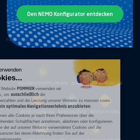
Anforderungen voraussehen und sie bei der Weiterentwicklung
ihrer Branche begleiten, teilen wir ihre Ziele und legen, ebenso
Den NEMO Konfigurator entdecken
wie sie, größten Wert auf Bestleistungen in Sachen Komfort,
Sicherheit und Nutzen.
Folgen Sie uns auf
Linkedin
Youtube
Wir verwenden
Cookies...
ANHÄNGERKUPPLUNGEN
SCHUTZVORRICHTUNGEN
POMMIER
Auf der Website
verwenden wir
ausschließlich
Cookies, um
die
Besucherzahlen und die Leistung unserer Website zu messen sowie
Ihnen ein optimales Navigationserlebnis anzubieten
.
BEFESTIGUNGEN
VERSCHLÜSSE
BELEUCHTUNG
Sie können alle Cookies je nach Ihren Präferenzen über die
nachstehenden Schaltflächen annehmen, ablehnen oder konfigurieren.
Die Liste der auf unserer Website verwendeten Cookies und die
Konsequenzen bei deren Ablehnung finden Sie auf der
Konfigurationsseite.