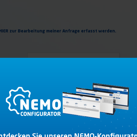
MMIER zur Bearbeitung meiner Anfrage erfasst werden.
tionen sind für die Bearbeitung Ihrer Anfrage
erfügung.
ntdecken Sie unseren NEMO-Konfigurato