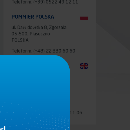
Telefonnr.
(+39) 0522 49 12 11
POMMIER POLSKA
ul. Dawidowska 8, Zgorzala
05-500, Piaseczno
POLSKA
Telefonnr.
(+48) 22 330 60 60
POMMIER UK
Unit L, Key Industrial Park
Fernside Road
WV13 3YA, Wednesfield
Wolverhampton
ENGLAND
Telefonnr.
(+44) 019 02 73 11 06
r!