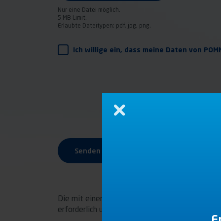
Nur eine Datei möglich.
5 MB Limit.
Erlaubte Dateitypen: pdf, jpg, png.
RGPD
Ich willige ein, dass meine Daten von PO
Schließen
Senden
Die mit einem Sternchen (*) markierten Informa
erforderlich und stehen ausschließlich uns zur V
E