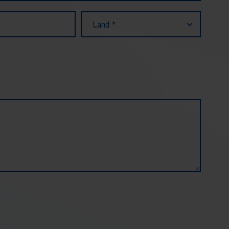
Land
Land *