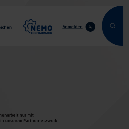
Anmelden
eichen
Eine Suche d
Eine Su
menarbeit nur mit
er in unserem Partnernetzwerk