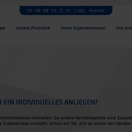
FR
EN
DE
ES
IT
PL
FAQ
Kontakt
ppe
Unsere Produkte
Unser Expertenwissen
Uns err
 EIN INDIVIDUELLES ANLIEGEN?
portunternehmen vertreten: Da unsere Vertriebspolitik eine Zusam
-Zubehörteile vorsieht, bitten wir Sie, sich an einen der Händl