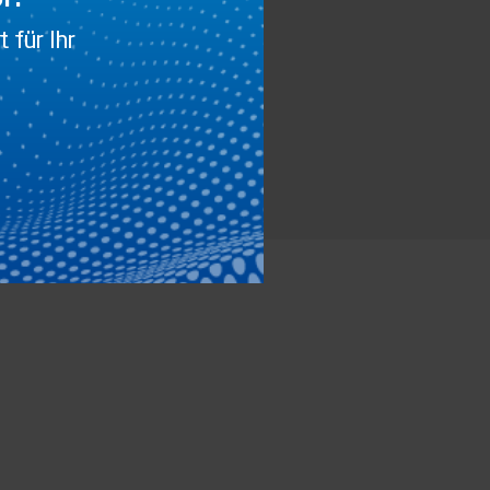
 für Ihr
k