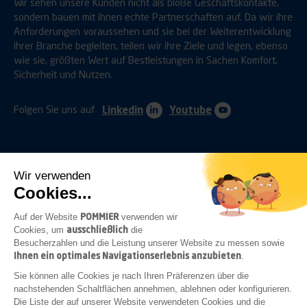
Wir sehen unsere Kunden nicht als bloße Geschäftskontakte,
sondern bauen mit ihnen echte Partnerschaften auf. Da wir ihre
Anforderungen voraussehen und sie bei der Weiterentwicklung
ihrer Branche begleiten, teilen wir ihre Ziele und legen, ebenso
wie sie, größten Wert auf Bestleistungen in Sachen Komfort,
Sicherheit und Nutzen.
Folgen Sie uns auf
Linkedin
Youtube
Wir verwenden
Cookies...
ANHÄNGERKUPPLUNGEN
SCHUTZVORRICHTUNGEN
POMMIER
Auf der Website
verwenden wir
ausschließlich
Cookies, um
die
Besucherzahlen und die Leistung unserer Website zu messen sowie
Ihnen ein optimales Navigationserlebnis anzubieten
.
BEFESTIGUNGEN
VERSCHLÜSSE
BELEUCHTUNG
Sie können alle Cookies je nach Ihren Präferenzen über die
nachstehenden Schaltflächen annehmen, ablehnen oder konfigurieren.
Die Liste der auf unserer Website verwendeten Cookies und die