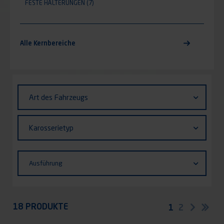
FESTE HALTERUNGEN
(7)
Alle Kernbereiche
Identifiant (ID)
Art
Art des Fahrzeugs
des
Fahrzeugs
Karosserietyp
Karosserietyp
Ausführung
Ausführung
Appliquer
18 PRODUKTE
Seitennummerie
Aktuelle
1
Seite
2
Nächst
Let
Seite
Sei
Seite