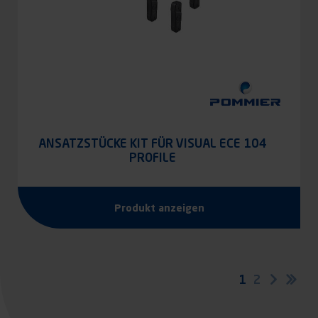
ANSATZSTÜCKE KIT FÜR VISUAL ECE 104
PROFILE
Produkt anzeigen
Seitennummerierung
Aktuelle
1
Seite
2
Nächst
Let
Seite
Sei
Seite