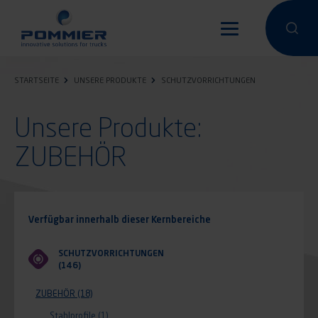
Direkt
zum
Eine Suche
Eine 
Inhalt
STARTSEITE
UNSERE PRODUKTE
SCHUTZVORRICHTUNGEN
Unsere Produkte:
ZUBEHÖR
Verfügbar innerhalb dieser Kernbereiche
SCHUTZVORRICHTUNGEN
(146)
ZUBEHÖR
(18)
Stahlprofile
(1)