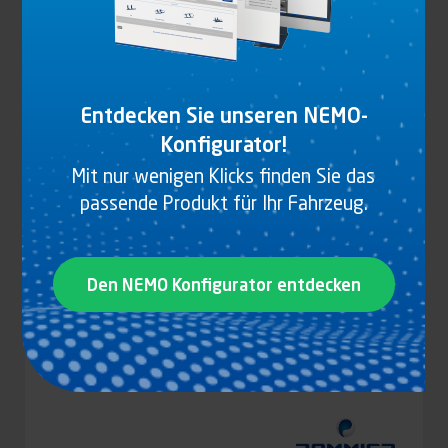
BOLZEN M8 X 25, VERZINKTER STAHL FÜR
3110177
Entdecken Sie unseren NEMO-
Produkt anzeigen
Konfigurator!
Mit nur wenigen Klicks finden Sie das
passende Produkt für Ihr Fahrzeug.
Den NEMO Konfigurator entdecken