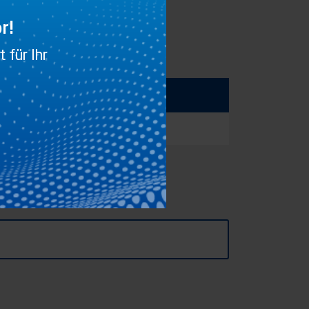
r!
 für Ihr
0,11