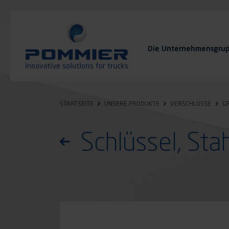
Direkt
zum
Inhalt
Die Unternehmensgru
FAQ
Kontakt
STARTSEITE
UNSERE PRODUKTE
VERSCHLÜSSE
G
Schlüssel, Stah
Zurück zur Produktliste