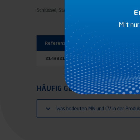
Schlüssel, Stahl verzinkt
E
Mit nur
Referenz
Pläne
2143321
PDF
STP
HÄUFIG GESTELLTE FRAGEN
Was bedeuten MN und CV in der Produkt