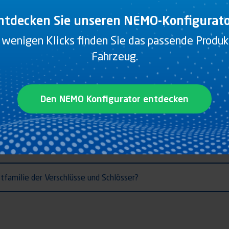
ntdecken Sie unseren NEMO-Konfigurato
 wenigen Klicks finden Sie das passende Produkt
Fahrzeug.
10
Den NEMO Konfigurator entdecken
familie der Verschlüsse und Schlösser?