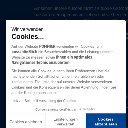
Wir sehen unsere Kunden nicht als bloße Geschä
ihre Anforderungen voraussehen und sie bei der 
legen, ebenso wie sie, größten Wert auf Bestle
Wir verwenden
Cookies...
Folgen Sie uns auf
Linkedin
Youtube
POMMIER
Auf der Website
verwenden wir Cookies, um
ausschließlich
die Besucherzahlen und die Leistung unserer
Ihnen ein optimales
Website zu messen sowie
Navigationserlebnis anzubieten
.
ANHÄNGERKUPPLUNGEN
Sie können alle Cookies je nach Ihren Präferenzen über die
nachstehenden Schaltflächen annehmen, ablehnen oder
konfigurieren. Die Liste der auf unserer Website verwendeten
Cookies und die Konsequenzen bei deren Ablehnung finden Sie
auf der Konfigurationsseite.
BELEUCHTUN
Link zur Seite mit Vorstellung der Cookies
Consentements certifiés par
Die Unternehmensgruppe
Einstellungen
Cookies
Cookies ablehnen
verwalten
akzeptieren