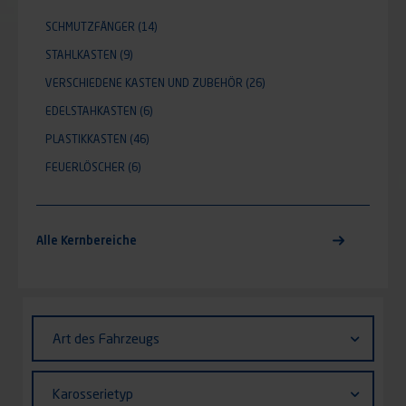
SCHMUTZFÄNGER
(14)
STAHLKASTEN
(9)
VERSCHIEDENE KASTEN UND ZUBEHÖR
(26)
EDELSTAHKASTEN
(6)
PLASTIKKASTEN
(46)
FEUERLÖSCHER
(6)
Alle Kernbereiche
Identifiant (ID)
Art
Art des Fahrzeugs
des
Fahrzeugs
Karosserietyp
Karosserietyp