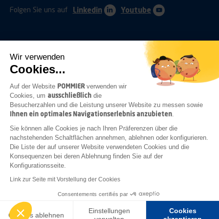
Folgen Sie uns auf
Linkedin
Youtube
Wir verwenden
Cookies...
ANHÄNGERKUPPLUNGEN
SCHUTZVORRICHTUNGEN
POMMIER
Auf der Website
verwenden wir
ausschließlich
Cookies, um
die
Besucherzahlen und die Leistung unserer Website zu messen sowie
Ihnen ein optimales Navigationserlebnis anzubieten
.
BEFESTIGUNGEN
VERSCHLÜSSE
BELEUCHTUNG
Sie können alle Cookies je nach Ihren Präferenzen über die
nachstehenden Schaltflächen annehmen, ablehnen oder konfigurieren.
Die Liste der auf unserer Website verwendeten Cookies und die
Konsequenzen bei deren Ablehnung finden Sie auf der
Konfigurationsseite.
HILFSRAHMENZUBEHÖR
KAROSSERIEBAU
ZUBEHÖR
Link zur Seite mit Vorstellung der Cookies
Rechtlichen Hinweisen
Allgemeine Einkaufsbedingungen
Consentements certifiés par
Erstellt von
GINGERMINDS
Einstellungen
Cookies
Cookies ablehnen