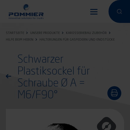
Direkt
zum
Eine Suche
Eine 
Inhalt
STARTSEITE
UNSERE PRODUKTE
KAROSSERIEBAU ZUBEHÖR
HILFE BEIM HEBEN
HALTERUNGEN FÜR GASFEDERN UND ENDSTÜCKE
Schwarzer
Plastiksockel für
Zurück zur Produktliste
Schraube Ø A =
M6/F90°