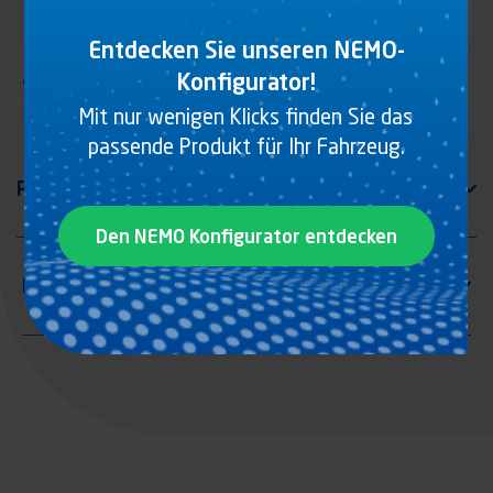
Entdecken Sie unseren NEMO-
Konfigurator!
Schwarzer Plastiksockel für Schraube Ø A = M6/F90°
Mit nur wenigen Klicks finden Sie das
passende Produkt für Ihr Fahrzeug.
Den NEMO Konfigurator entdecken