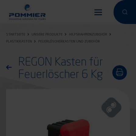
Direkt
zum
Eine Suche
Eine 
Inhalt
STARTSEITE
UNSERE PRODUKTE
HILFSRAHMENZUBEHÖR
PLASTIKKASTEN
FEUERLÖSCHERKASTEN UND ZUBEHÖR
REGON Kasten für
Zurück zur Produktliste
Feuerlöscher 6 Kg