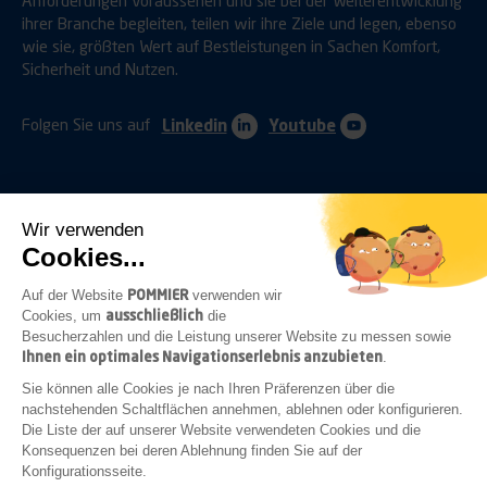
ihrer Branche begleiten, teilen wir ihre Ziele und legen, ebenso
wie sie, größten Wert auf Bestleistungen in Sachen Komfort,
Sicherheit und Nutzen.
Folgen Sie uns auf
Linkedin
Youtube
Wir verwenden
Cookies...
ANHÄNGERKUPPLUNGEN
SCHUTZVORRICHTUNGEN
POMMIER
Auf der Website
verwenden wir
ausschließlich
Cookies, um
die
Besucherzahlen und die Leistung unserer Website zu messen sowie
Ihnen ein optimales Navigationserlebnis anzubieten
.
BEFESTIGUNGEN
VERSCHLÜSSE
BELEUCHTUNG
Sie können alle Cookies je nach Ihren Präferenzen über die
nachstehenden Schaltflächen annehmen, ablehnen oder konfigurieren.
Die Liste der auf unserer Website verwendeten Cookies und die
Konsequenzen bei deren Ablehnung finden Sie auf der
Konfigurationsseite.
HILFSRAHMENZUBEHÖR
KAROSSERIEBAU
ZUBEHÖR