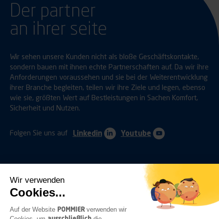
Der partner
an ihrer seite
Wir sehen unsere Kunden nicht als bloße Geschäftskontakte,
sondern bauen mit ihnen echte Partnerschaften auf. Da wir ihre
Anforderungen voraussehen und sie bei der Weiterentwicklung
ihrer Branche begleiten, teilen wir ihre Ziele und legen, ebenso
wie sie, größten Wert auf Bestleistungen in Sachen Komfort,
Sicherheit und Nutzen.
Folgen Sie uns auf
Linkedin
Youtube
Wir verwenden
Cookies...
ANHÄNGERKUPPLUNGEN
SCHUTZVORRICHTUNGEN
POMMIER
Auf der Website
verwenden wir
ausschließlich
Cookies, um
die