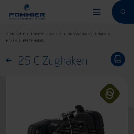
Direkt
zum
Eine Suche
Eine 
Inhalt
STARTSEITE
UNSERE PRODUKTE
ANHÄNGERKUPPLUNGEN
HAKEN
FESTE HAKEN
25 C Zughaken
Zurück zur Produktliste