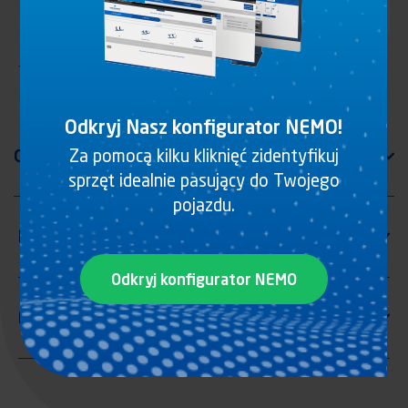
Trójpozycyjna płyta wsporcza do ucha dyszla BNA 29.05917
Odkryj Nasz konfigurator NEMO!
Za pomocą kilku kliknięć zidentyfikuj
sprzęt idealnie pasujący do Twojego
pojazdu.
Odkryj konfigurator NEMO