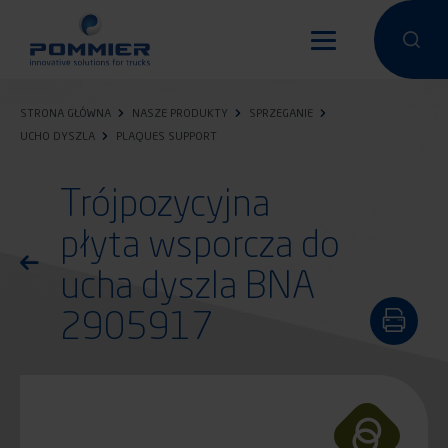
Przejdź
do
Przeprowa
Przep
treści
STRONA GŁÓWNA
NASZE PRODUKTY
SPRZEGANIE
UCHO DYSZLA
PLAQUES SUPPORT
Trójpozycyjna
płyta wsporcza do
Powróć do listy produktów
ucha dyszla BNA
2905917