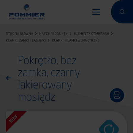
Przejdź
do
Przeprowa
Przep
treści
STRONA GŁÓWNA
NASZE PRODUKTY
ELEMENTY OTWIERANE
KLAMKI, ZAMKI I ZASUWKI
KLAMKII KLAMKI WEWNĘTRZNE
Pokrętło, bez
zamka, czarny
Powróć do listy produktów
lakierowany
mosiądz
NEW