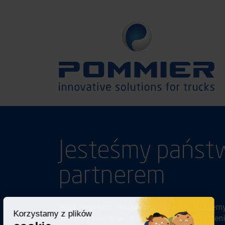
Jesteśmy państ
partnerem
Poza zwykłymi relacjami handlowymi, budujemy
Korzystamy z plików
potrzeby klientów i towarzysząc w prowadzeniu 