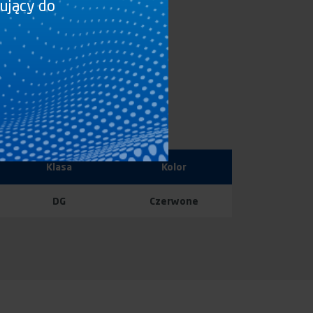
sujący do
Klasa
Kolor
DG
Czerwone