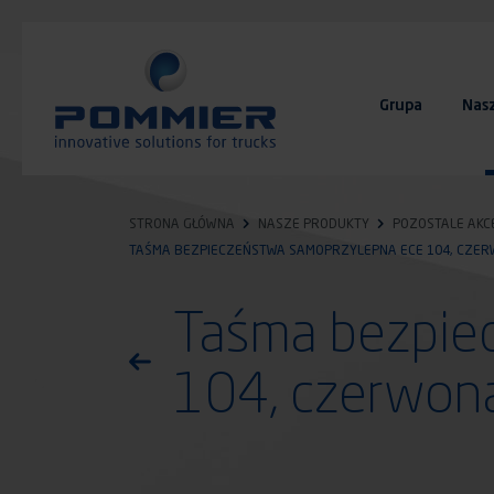
Przejdź
do
treści
Grupa
Nas
FAQ
Kontakt
STRONA GŁÓWNA
NASZE PRODUKTY
POZOSTALE AKC
TAŚMA BEZPIECZEŃSTWA SAMOPRZYLEPNA ECE 104, CZE
Taśma bezpie
Powróć do listy produktów
104, czerwon