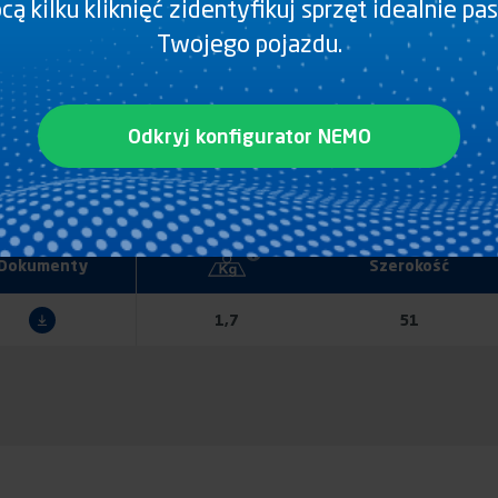
ą kilku kliknięć zidentyfikuj sprzęt idealnie pa
Twojego pojazdu.
, czerwona dla bocznego oznakowania
Odkryj konfigurator NEMO
t. 1 karton z 1 rolką taśmy, dla plandeki
Dokumenty
Szerokość
1,7
51
WYBIERZ