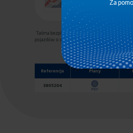
Za pomoc
Taśma bezpieczeństwa samoprzylepna ECE 104
pojazdów o dł. powyżej 6 m i masie powyżej 3,5 
Referencja
Plany
3805204
PDF