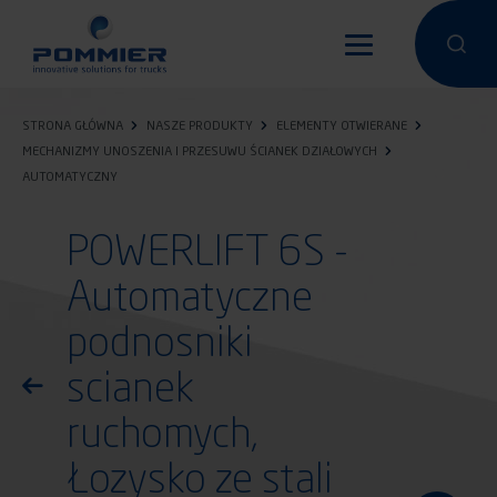
Przejdź
do
Przeprowa
Przep
treści
STRONA GŁÓWNA
NASZE PRODUKTY
ELEMENTY OTWIERANE
MECHANIZMY UNOSZENIA I PRZESUWU ŚCIANEK DZIAŁOWYCH
AUTOMATYCZNY
POWERLIFT 6S -
Automatyczne
podnosniki
scianek
Powróć do listy produktów
ruchomych,
Łozysko ze stali