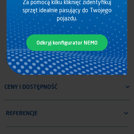
Za pomocą kilku kliknięć zidentyfikuj
sprzęt idealnie pasujący do Twojego
pojazdu.
Odkryj konfigurator NEMO
Automatyczne podnosniki scianek ruchomych, Łozysko ze stali
nierdzewnej