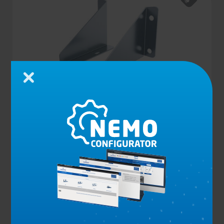
Zamknij
ZESTAW WSPORNIKÓW DO ZBIORNIKA NA
WODĘ SQUARE 18L
Zobacz produkt