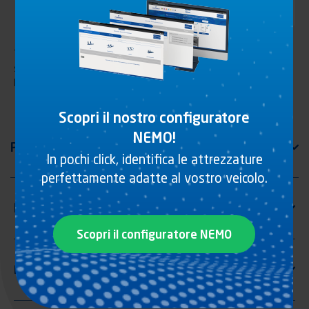
Tenditore telone con manovella in ghisa tropicalizzato. Si
sconsiglia di NON saldare il prodotto.Immagine rappresenta il
lato destro
Scopri il nostro configuratore
NEMO!
In pochi click, identifica le attrezzature
perfettamente adatte al vostro veicolo.
Scopri il configuratore NEMO