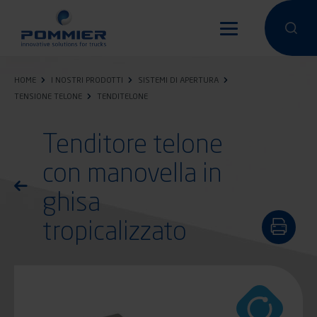
Salta
al
Condurre un
Condu
contenuto
principale
HOME
I NOSTRI PRODOTTI
SISTEMI DI APERTURA
TENSIONE TELONE
TENDITELONE
Tenditore telone
con manovella in
Torna all'elenco dei prodotti
ghisa
tropicalizzato