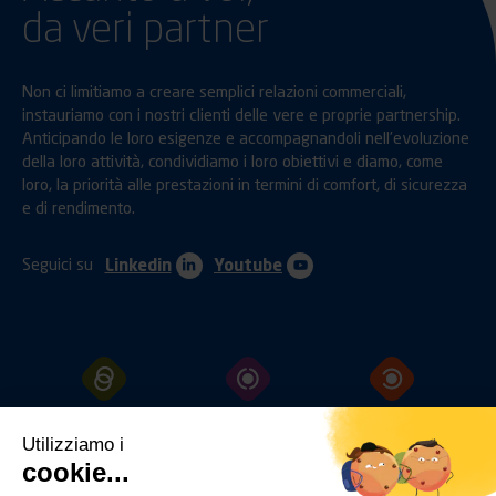
da veri partner
Non ci limitiamo a creare semplici relazioni commerciali,
instauriamo con i nostri clienti delle vere e proprie partnership.
Anticipando le loro esigenze e accompagnandoli nell’evoluzione
della loro attività, condividiamo i loro obiettivi e diamo, come
loro, la priorità alle prestazioni in termini di comfort, di sicurezza
e di rendimento.
Seguici su
Linkedin
Youtube
GANCI
TRAINO
PROTEZIONI
FISSAGGI
Utilizziamo i
cookie...