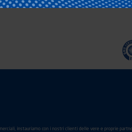
rciali, instauriamo con i nostri clienti delle vere e proprie partne