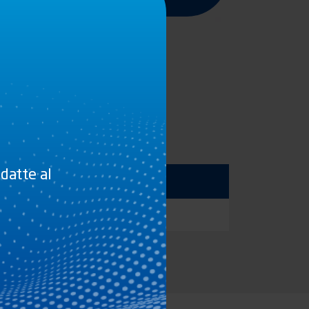
adatte al
0,6