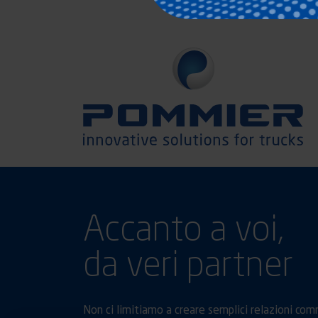
Accanto a voi,
da veri partner
Non ci limitiamo a creare semplici relazioni comme