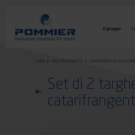
Salta
al
contenuto
principale
Il gruppo
I
FAQ
Contatto
HOME
I NOSTRI PRODOTTI
COMPLEMENTI DI ALLESTIM
Set di 2 targh
Torna all'elenco dei prodotti
catarifrangen