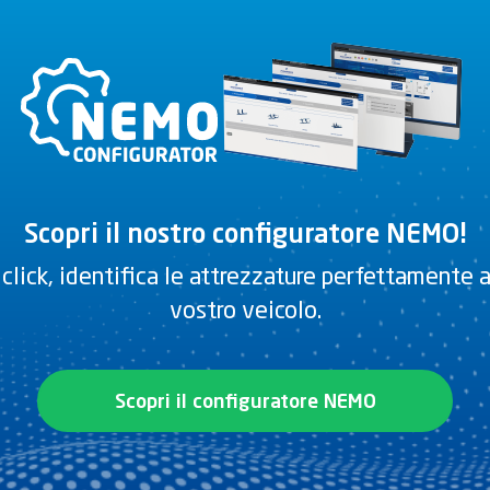
rangente sp.5mm ECE 70-01RF (Emendamento
Scopri il nostro configuratore NEMO!
 click, identifica le attrezzature perfettamente 
Documenti
vostro veicolo.
SCEGLIERE
Scopri il configuratore NEMO