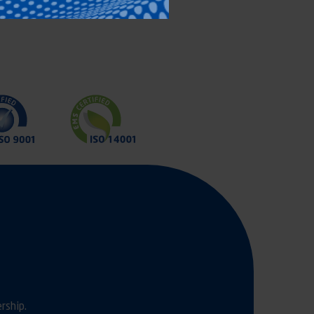
rship.