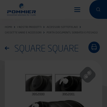
Salta
al
Condurre un
Condu
contenuto
principale
HOME
I NOSTRI PRODOTTI
ACCESSORI SOTTOTELAIO
CASSETTE VARIE E ACCESSORI
PORTA DOCUMENTI, SERBATOI E FISSAGGI
SQUARE SQUARE
Torna all'elenco dei prodotti