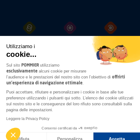
GANCI
TRAINO
PROTEZIONI
FISSAGGI
Utilizziamo i
cookie...
POMMIER
Sul sito
utilizziamo
SISTEMI
ILLUMINAZIONE
ACCESSORI
esclusivamente
alcuni cookie per misurare
DI
APERTURA
SOTTOTELAIO
offrirti
l’audience e le prestazioni del nostro sito con l’obiettivo di
un’esperienza di navigazione ottimale
.
Puoi accettare, rifiutare e personalizzare i cookie in base alle tue
preferenze utilizzando i pulsanti qui sotto. L’elenco dei cookie utilizzati
COMPLEMENTI
sul nostro sito e le conseguenze del loro rifiuto sono consultabili sulla
DI
ALLESTIMENTO
pagina delle impostazioni.
Leggere la Privacy Policy
Note legali
Condizioni generali di acquisto
Consensi certificati da
Realizzato da
GINGERMINDS
Rifiuta
Personalizza
Accetta