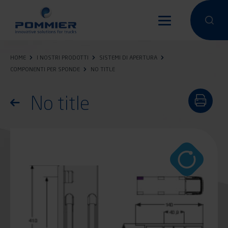
Salta
al
Condurre un
Condu
contenuto
principale
HOME
I NOSTRI PRODOTTI
SISTEMI DI APERTURA
COMPONENTI PER SPONDE
NO TITLE
No title
Torna all'elenco dei prodotti