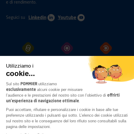
e di rendimento.
Seguici su
Linkedin
Youtube
GANCI
TRAINO
PROTEZIONI
FISSAGGI
Utilizziamo i
cookie...
POMMIER
Sul sito
utilizziamo
SISTEMI
ILLUMINAZIONE
ACCESSORI
esclusivamente
alcuni cookie per misurare
DI
APERTURA
SOTTOTELAIO
offrirti
l’audience e le prestazioni del nostro sito con l’obiettivo di
un’esperienza di navigazione ottimale
.
Puoi accettare, rifiutare e personalizzare i cookie in base alle tue
preferenze utilizzando i pulsanti qui sotto. L’elenco dei cookie utilizzati
COMPLEMENTI
sul nostro sito e le conseguenze del loro rifiuto sono consultabili sulla
DI
ALLESTIMENTO
pagina delle impostazioni.