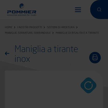
Salta
al
Condurre un
Condu
contenuto
principale
HOME
I NOSTRI PRODOTTI
SISTEMI DI APERTURA
MANIGLIE, SERRATURE, SERRANDOLE
MANIGLIE DI RISALITA E A TIRANTE
Maniglia a tirante
Torna all'elenco dei prodotti
inox