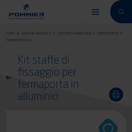
Salta
al
Condurre un
Condu
contenuto
principale
HOME
I NOSTRI PRODOTTI
SISTEMI DI APERTURA
FERMA PORTE
FERMAPORTA A L
Kit staffe di
fissaggio per
Torna all'elenco dei prodotti
fermaporta in
alluminio