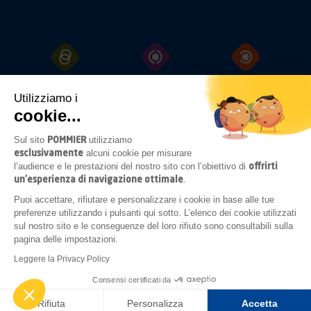
GANCI
TRAINO
PROTEZIONI
FISSAGGI
Utilizziamo i
cookie...
POMMIER
Sul sito
utilizziamo
SISTEMI
ILLUMINAZIONE
ACCESSORI
esclusivamente
alcuni cookie per misurare
DI
APERTURA
SOTTOTELAIO
offrirti
l’audience e le prestazioni del nostro sito con l’obiettivo di
un’esperienza di navigazione ottimale
.
Puoi accettare, rifiutare e personalizzare i cookie in base alle tue
preferenze utilizzando i pulsanti qui sotto. L’elenco dei cookie utilizzati
COMPLEMENTI
sul nostro sito e le conseguenze del loro rifiuto sono consultabili sulla
DI
ALLESTIMENTO
pagina delle impostazioni.
Leggere la Privacy Policy
Note legali
Condizioni generali di acquisto
Consensi certificati da
Realizzato da
GINGERMINDS
Rifiuta
Personalizza
Accetta