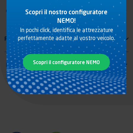
Chiusura sponda, acciaio grezzo con scontro
Scopri il nostro configuratore
NEMO!
In pochi click, identifica le attrezzature
perfettamente adatte al vostro veicolo.
Scopri il configuratore NEMO