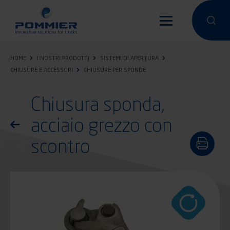
Salta
al
Condurre un
Condu
contenuto
principale
HOME
I NOSTRI PRODOTTI
SISTEMI DI APERTURA
CHIUSURE E ACCESSORI
CHIUSURE PER SPONDE
Chiusura sponda,
acciaio grezzo con
Torna all'elenco dei prodotti
scontro