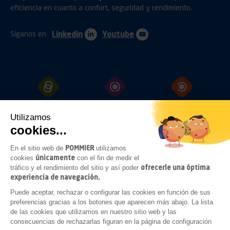
eficiencia en cuanto a confort, seguridad y rendimiento.
Síganos en
Linkedin
Youtube
ENGANCHES
PROTECCIÓN
FIJACIÓN
Utilizamos
cookies...
POMMIER
En el sitio web de
utilizamos
CERRAMIENTOS
ILUMINACIÓN
ACCESORIOS
únicamente
cookies
con el fin de medir el
BAJO
CHASIS
ofrecerle una óptima
tráfico y el rendimiento del sitio y así poder
experiencia de navegación.
Puede aceptar, rechazar o configurar las cookies en función de sus
preferencias gracias a los botones que aparecen más abajo. La lista
COMPLEMENTOS
de las cookies que utilizamos en nuestro sitio web y las
CARROCERÍA
consecuencias de rechazarlas figuran en la página de configuración