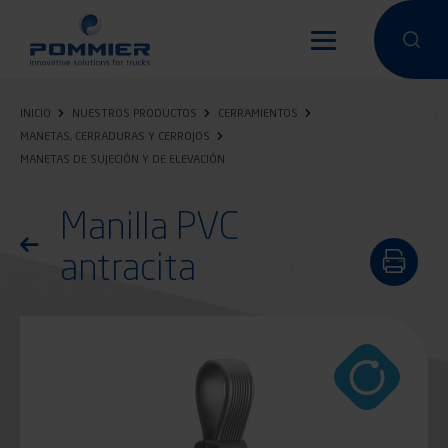
Pasar
al
Hacer una 
Hacer
contenido
principal
INICIO
NUESTROS PRODUCTOS
CERRAMIENTOS
MANETAS, CERRADURAS Y CERROJOS
MANETAS DE SUJECIÓN Y DE ELEVACIÓN
Manilla PVC
Volver a la lista de productos
antracita