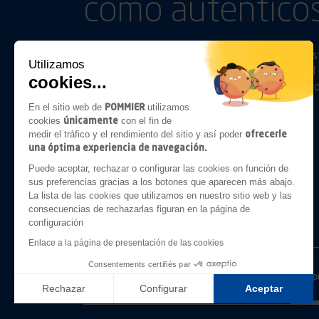
como auténticos
Aparte de las simples relaciones comerciales, e
Utilizamos
anticiparnos a sus necesidades y seguirlos en el 
cookies...
damos prioridad a la eficiencia en cuanto a conf
POMMIER
En el sitio web de
utilizamos
únicamente
cookies
con el fin de
Síganos en
Linkedin
Youtube
ofrecerle
medir el tráfico y el rendimiento del sitio y así poder
una óptima experiencia de navegación.
Puede aceptar, rechazar o configurar las cookies en función de
sus preferencias gracias a los botones que aparecen más abajo.
La lista de las cookies que utilizamos en nuestro sitio web y las
ENGANCHES
PROTECCIÓN
consecuencias de rechazarlas figuran en la página de
configuración
Enlace a la página de presentación de las cookies
Consentements certifiés par
El grupo
Nuestros p
Rechazar
Configurar
Aceptar
Axeptio consent
Plataforma de Gestión de Consentimiento: Personaliza tus 