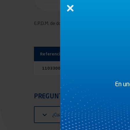
Cerrar
E.P.D.M. de dos durezas negro, autoadhesivo
Referencia
1103300
En un
PREGUNTAS FRECUENTES
¿Cuál es la compresión recomendada para