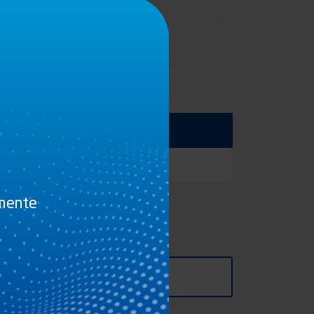
Longitud
50
amente