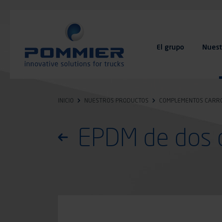
Pasar
al
contenido
principal
El grupo
Nuest
FAQ
Contacto
INICIO
NUESTROS PRODUCTOS
COMPLEMENTOS CARR
EPDM de dos d
Volver a la lista de productos