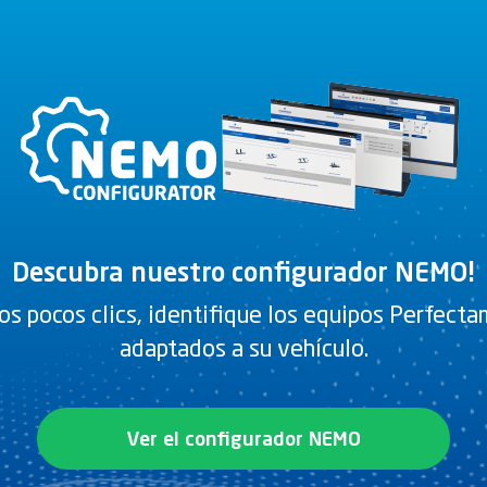
Planos
Descubra nuestro configurador NEMO!
PDF
os pocos clics, identifique los equipos Perfect
adaptados a su vehículo.
 las juntas de tipo celular?
Ver el configurador NEMO