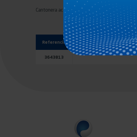
Cantonera acero bruto con taladro para soldadu
Referencia
3643813