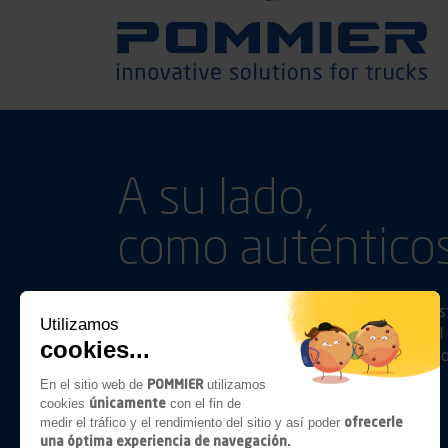
A su lado,
como auténticos
Aparte de las simples relaciones comerciales, e
Utilizamos
anticiparnos a sus necesidades y seguirlos en el 
cookies...
damos prioridad a la eficiencia en cuanto a conf
POMMIER
En el sitio web de
utilizamos
únicamente
cookies
con el fin de
Síganos en
Linkedin
Youtube
ofrecerle
medir el tráfico y el rendimiento del sitio y así poder
una óptima experiencia de navegación.