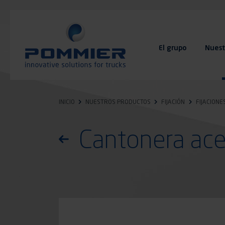
Pasar
al
contenido
principal
El grupo
Nuest
FAQ
Contacto
INICIO
NUESTROS PRODUCTOS
FIJACIÓN
FIJACIONE
Cantonera ace
Volver a la lista de productos