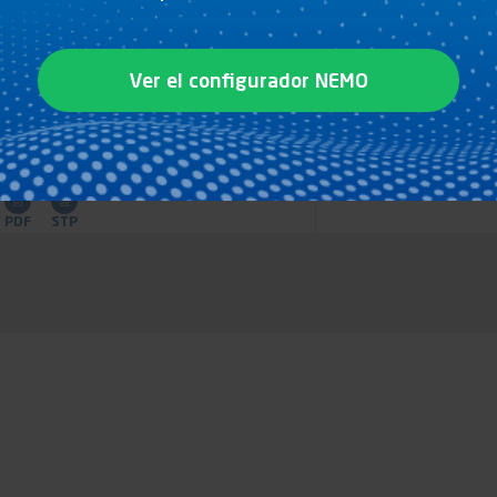
ra y taladro oblongo 15 x 24
Ver el configurador NEMO
Planos
PDF
STP