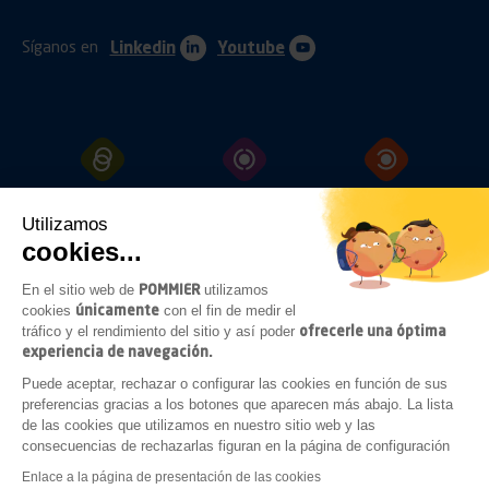
Síganos en
Linkedin
Youtube
ENGANCHES
PROTECCIÓN
FIJACIÓN
Utilizamos
cookies...
POMMIER
En el sitio web de
utilizamos
CERRAMIENTOS
ILUMINACIÓN
ACCESORIOS
únicamente
cookies
con el fin de medir el
BAJO
CHASIS
ofrecerle una óptima
tráfico y el rendimiento del sitio y así poder
experiencia de navegación.
Puede aceptar, rechazar o configurar las cookies en función de sus
preferencias gracias a los botones que aparecen más abajo. La lista
COMPLEMENTOS
de las cookies que utilizamos en nuestro sitio web y las
CARROCERÍA
consecuencias de rechazarlas figuran en la página de configuración
Enlace a la página de presentación de las cookies
Avisos Legales
Condiciones generales de compra