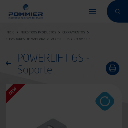
Pasar
al
Hacer una 
Hacer
contenido
principal
INICIO
NUESTROS PRODUCTOS
CERRAMIENTOS
ELEVADORES DE MAMPARA
ACCESORIOS Y RECAMBIOS
POWERLIFT 6S -
Volver a la lista de productos
Soporte
NEW