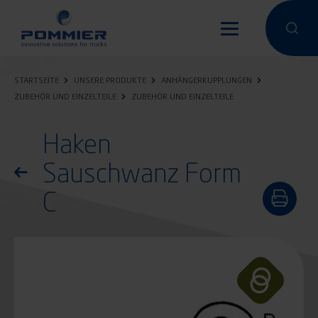
Direkt
zum
Eine Suche
Eine 
Inhalt
STARTSEITE
UNSERE PRODUKTE
ANHÄNGERKUPPLUNGEN
ZUBEHÖR UND EINZELTEILE
ZUBEHÖR UND EINZELTEILE
Haken
Sauschwanz Form
Zurück zur Produktliste
C