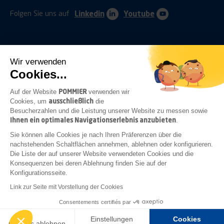
Folgen Sie uns auf
Linkedin
Youtube
Wir verwenden
Cookies...
ANHÄNGERKUPPLUNGEN
SCHUTZVORRICHTUNGEN
POMMIER
Auf der Website
verwenden wir
ausschließlich
Cookies, um
die
Besucherzahlen und die Leistung unserer Website zu messen sowie
Ihnen ein optimales Navigationserlebnis anzubieten
.
BEFESTIGUNGEN
VERSCHLÜSSE
BELEUCHTUNG
Sie können alle Cookies je nach Ihren Präferenzen über die
nachstehenden Schaltflächen annehmen, ablehnen oder konfigurieren.
Die Liste der auf unserer Website verwendeten Cookies und die
Konsequenzen bei deren Ablehnung finden Sie auf der
Konfigurationsseite.
HILFSRAHMENZUBEHÖR
KAROSSERIEBAU
ZUBEHÖR
Link zur Seite mit Vorstellung der Cookies
Rechtlichen Hinweisen
Allgemeine Einkaufsbedingungen
Consentements certifiés par
Erstellt von
GINGERMINDS
Einstellungen
Cookies
Cookies ablehnen