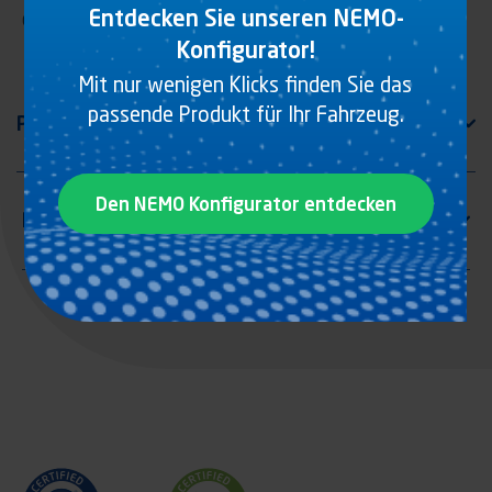
Entdecken Sie unseren NEMO-
Gegenhalter LH/RH Ø16 ST1
Konfigurator!
Mit nur wenigen Klicks finden Sie das
passende Produkt für Ihr Fahrzeug.
Den NEMO Konfigurator entdecken