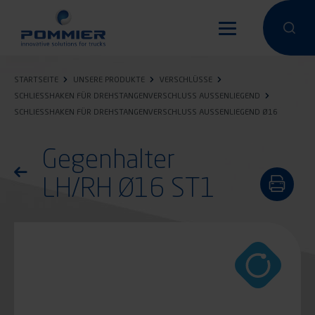
Direkt
zum
Eine Suche
Eine 
Inhalt
STARTSEITE
UNSERE PRODUKTE
VERSCHLÜSSE
SCHLIESSHAKEN FÜR DREHSTANGENVERSCHLUSS AUSSENLIEGEND
SCHLIESSHAKEN FÜR DREHSTANGENVERSCHLUSS AUSSENLIEGEND Ø16
Gegenhalter
Zurück zur Produktliste
LH/RH Ø16 ST1